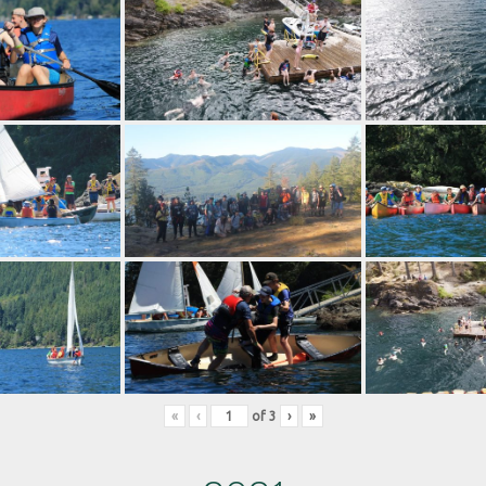
«
‹
of
3
›
»