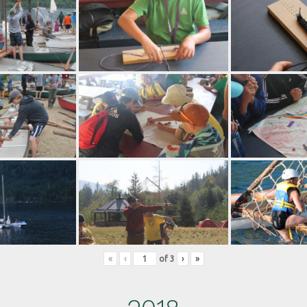
«
‹
of
3
›
»