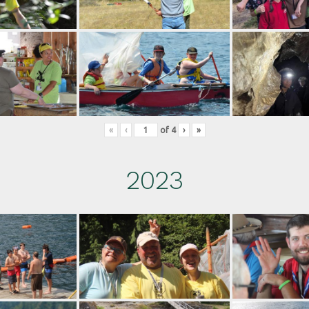
«
‹
of
4
›
»
2023