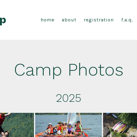
p
home
about
registration
f.a.q.
Camp Photos
2025