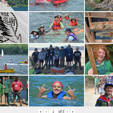
«
‹
of
3
›
»