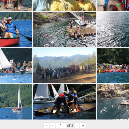
«
‹
of
3
›
»