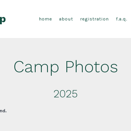
p
home
about
registration
f.a.q.
Camp Photos
2025
nd.