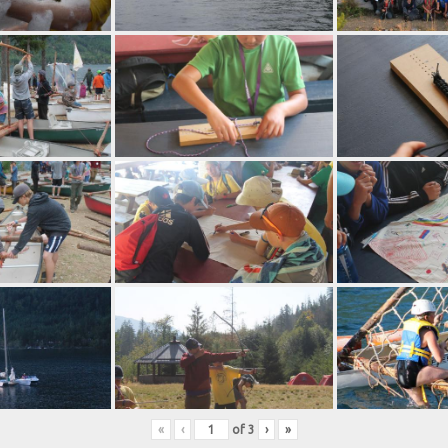
«
‹
of
3
›
»