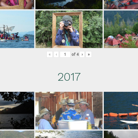
«
‹
of
4
›
»
2017