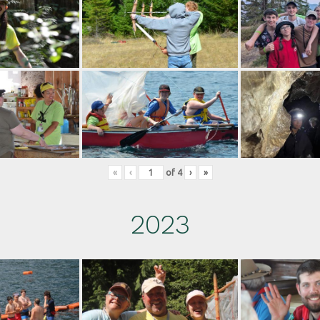
«
‹
of
4
›
»
2023