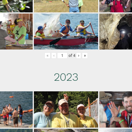
«
‹
of
4
›
»
2023