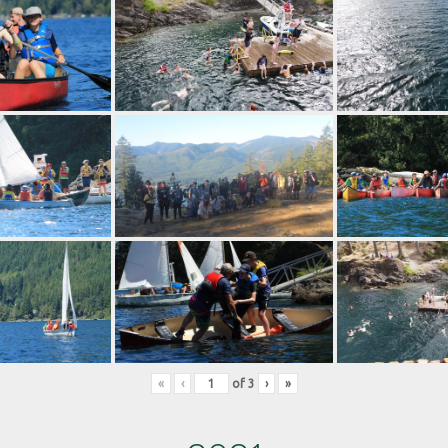
«
‹
of
3
›
»