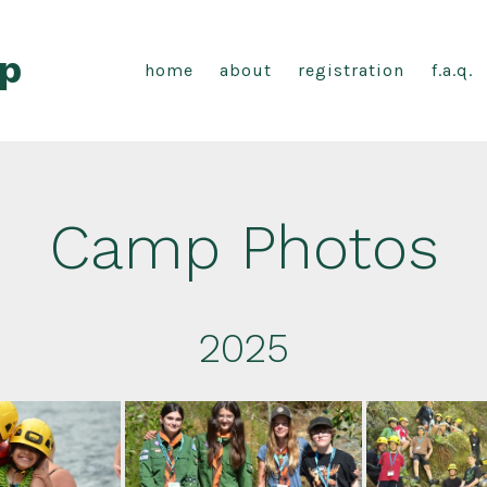
p
home
about
registration
f.a.q.
Camp Photos
2025