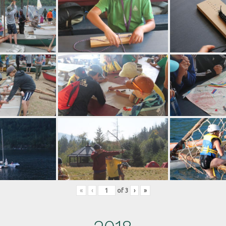
«
‹
of
3
›
»