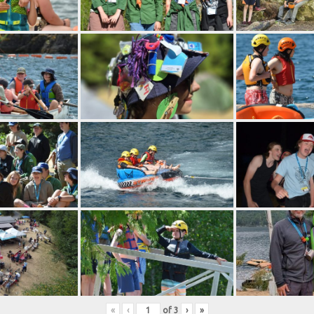
«
‹
of
3
›
»