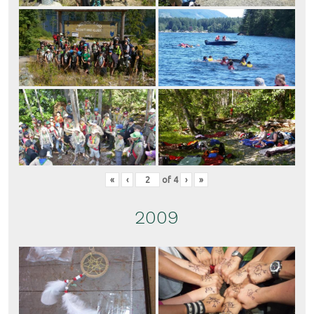
«
‹
of
4
›
»
2009