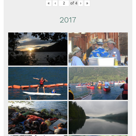
«
‹
of
4
›
»
2017