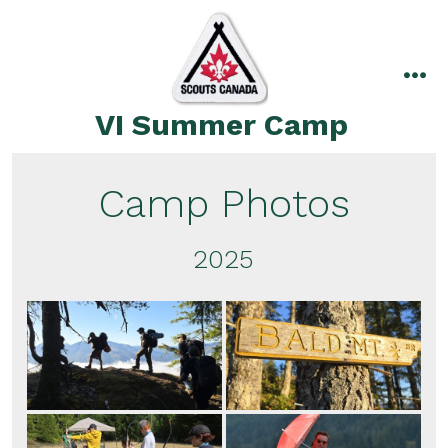
Skip
to
content
me
VI Summer Camp
Camp Photos
2025