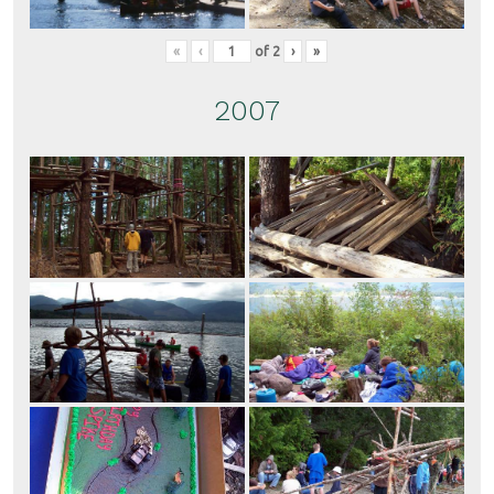
«
‹
of
2
›
»
2007