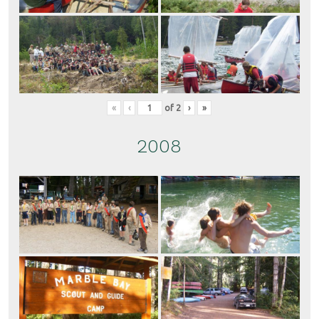
«
‹
of
2
›
»
2008