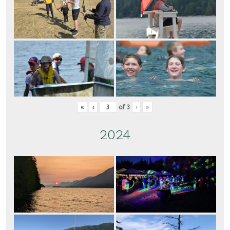
«
‹
of
3
›
»
2024