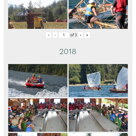
«
‹
of
3
›
»
2018