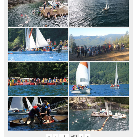
«
‹
of
3
›
»