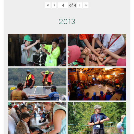
«
‹
of
4
›
»
2013