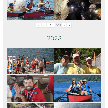
«
‹
of
4
›
»
2023