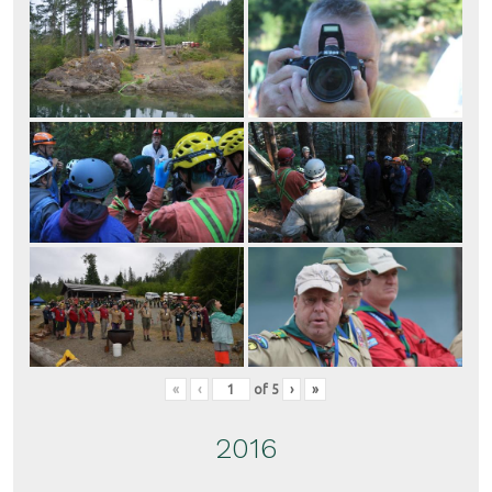
«
‹
of
5
›
»
2016