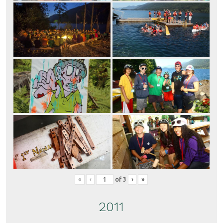
«
‹
of
3
›
»
2011