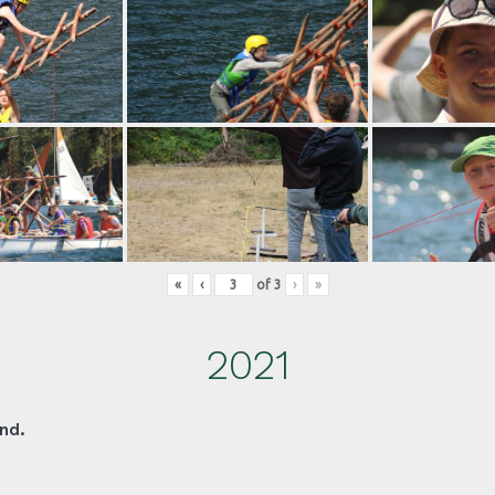
«
‹
of
3
›
»
2021
nd.