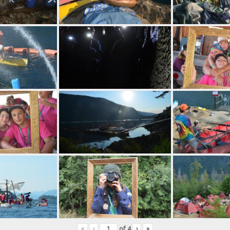
«
‹
of
4
›
»