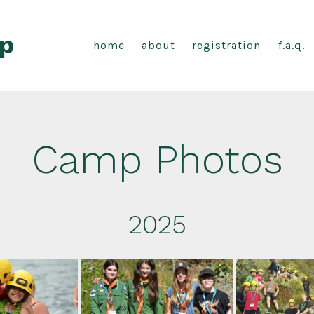
p
home
about
registration
f.a.q.
Camp Photos
2025