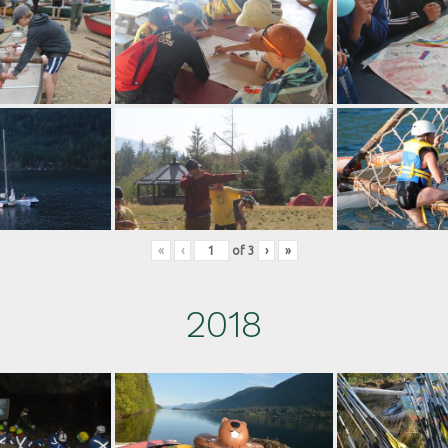
«
‹
of
3
›
»
2018