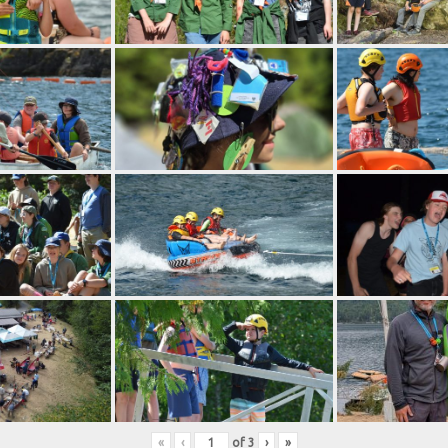
«
‹
of
3
›
»