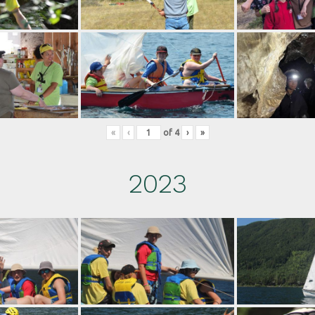
«
‹
of
4
›
»
2023