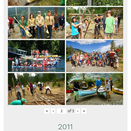
«
‹
of
3
›
»
2011