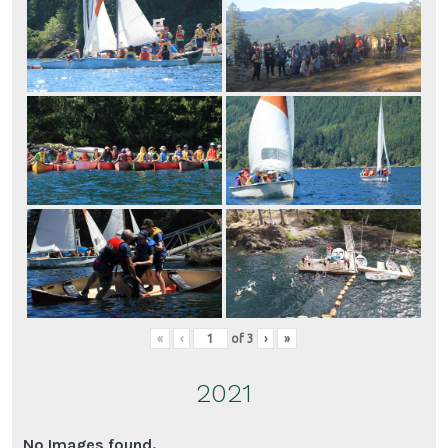
«
‹
of
3
›
»
2021
No Images found.