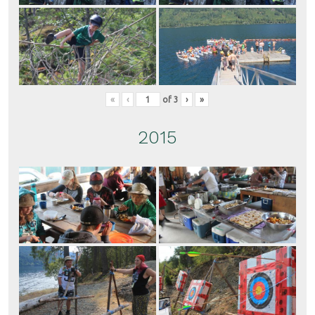
«
‹
of
3
›
»
2015