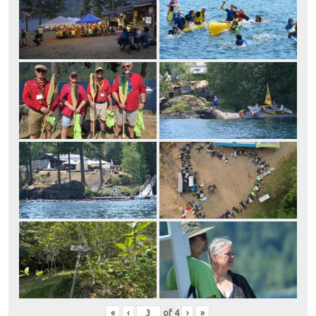
«
‹
of
4
›
»