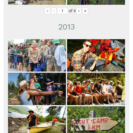
«
‹
of
4
›
»
2013