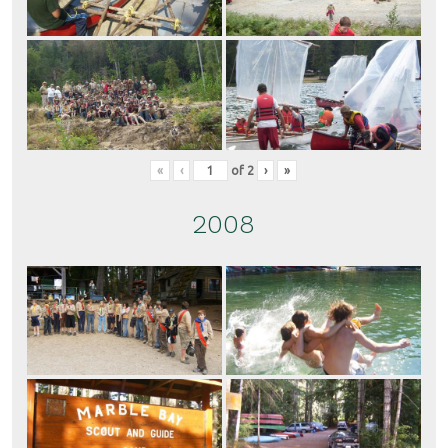
«
‹
of
2
›
»
2008