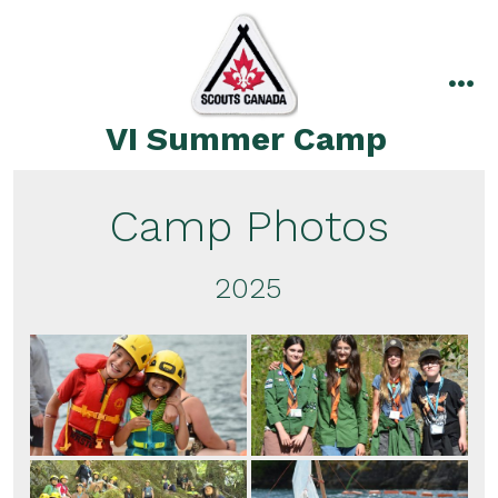
Skip
to
content
me
VI Summer Camp
Camp Photos
2025