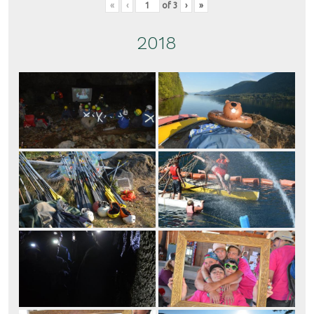
«
‹
of
3
›
»
2018