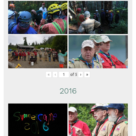
«
‹
of
5
›
»
2016