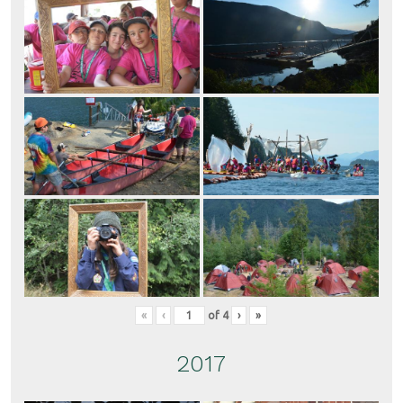
«
‹
of
4
›
»
2017