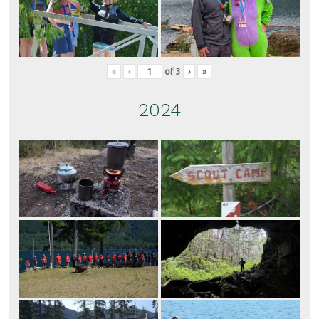
«
‹
of
3
›
»
2024