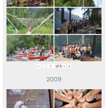
«
‹
of
4
›
»
2009