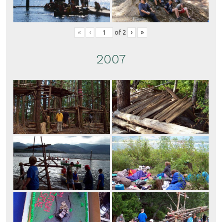
«
‹
of
2
›
»
2007