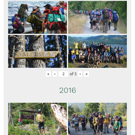
«
‹
of
5
›
»
2016