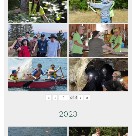
«
‹
of
4
›
»
2023