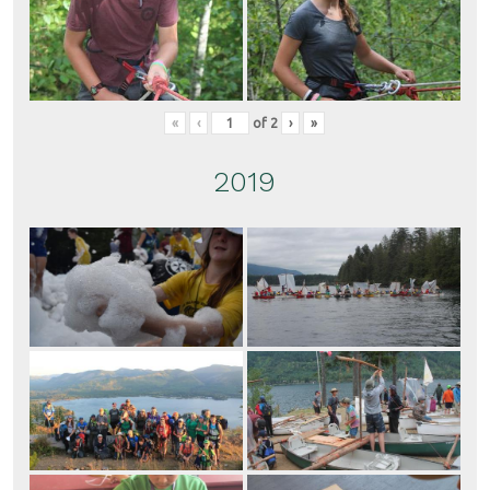
«
‹
of
2
›
»
2019