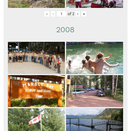
«
‹
of
2
›
»
2008