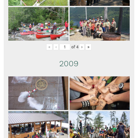
«
‹
of
4
›
»
2009