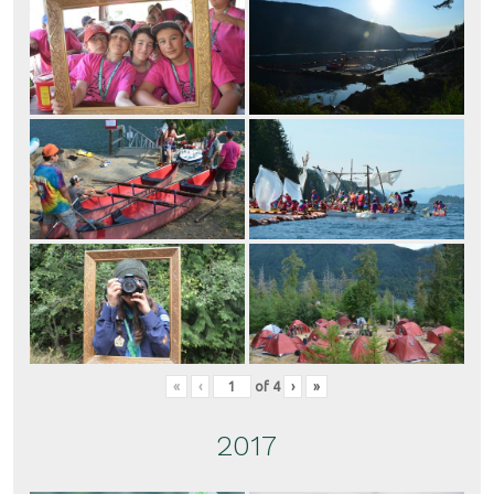
«
‹
of
4
›
»
2017