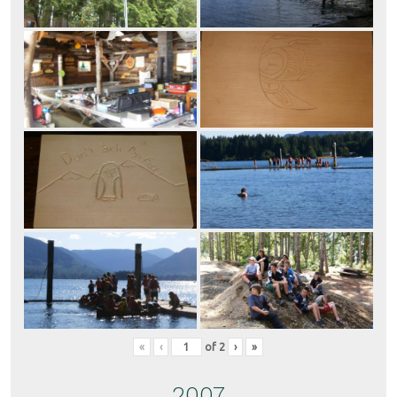
«
‹
of
2
›
»
2007