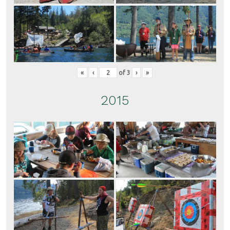
«
‹
of
3
›
»
2015