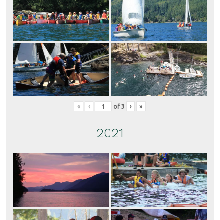
«
‹
of
3
›
»
2021