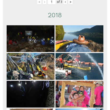
«
‹
of
3
›
»
2018