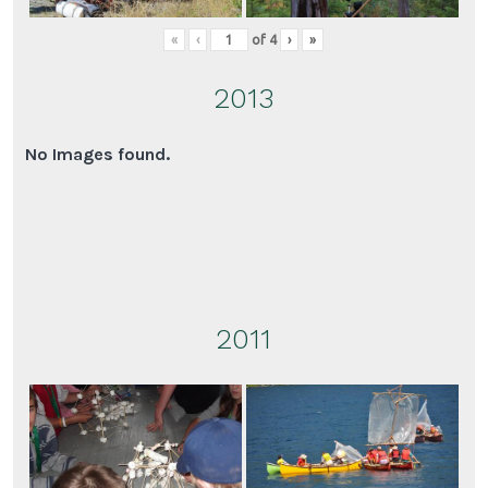
«
‹
of
4
›
»
2013
No Images found.
2011