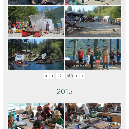
«
‹
of
3
›
»
2015