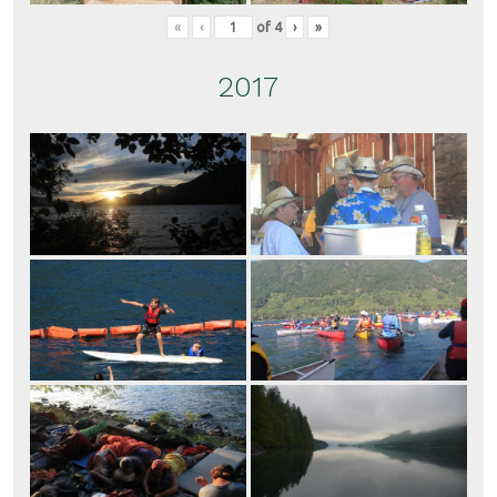
«
‹
of
4
›
»
2017