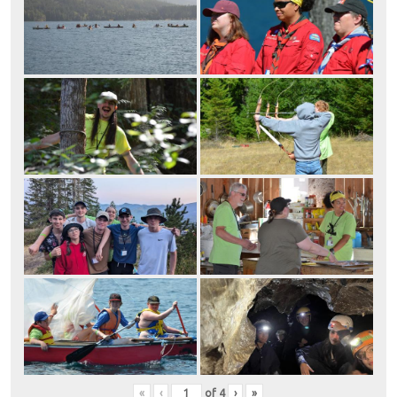
«
‹
of
4
›
»