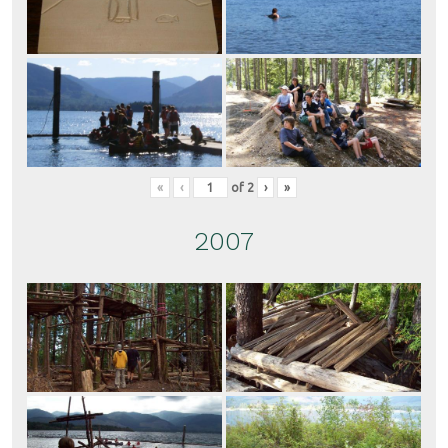
«
‹
of
2
›
»
2007