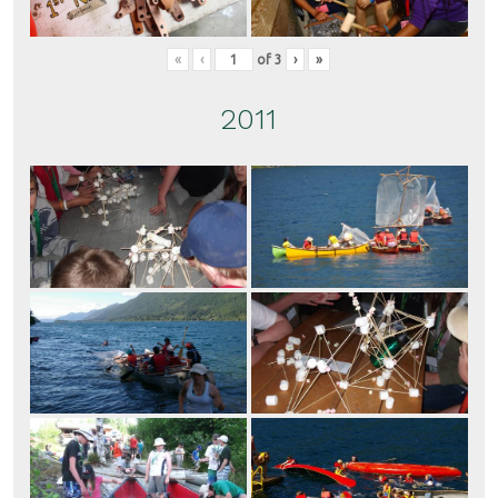
«
‹
of
3
›
»
2011