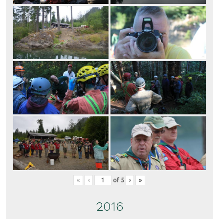
«
‹
of
5
›
»
2016