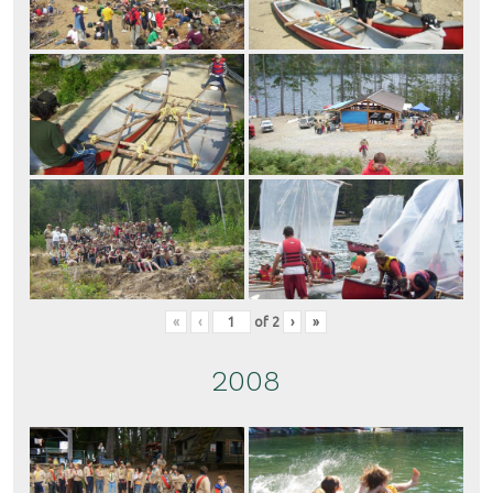
«
‹
of
2
›
»
2008