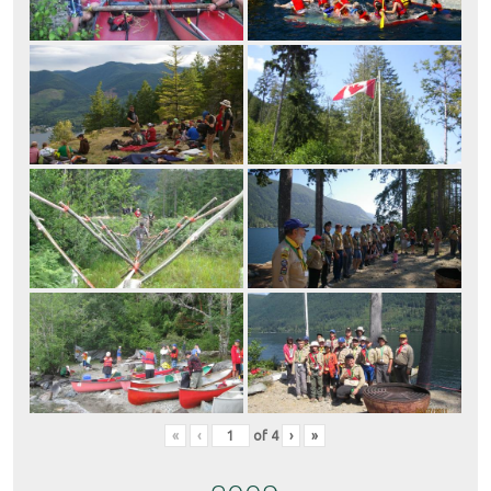
«
‹
of
4
›
»