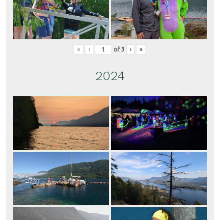
«
‹
of
3
›
»
2024