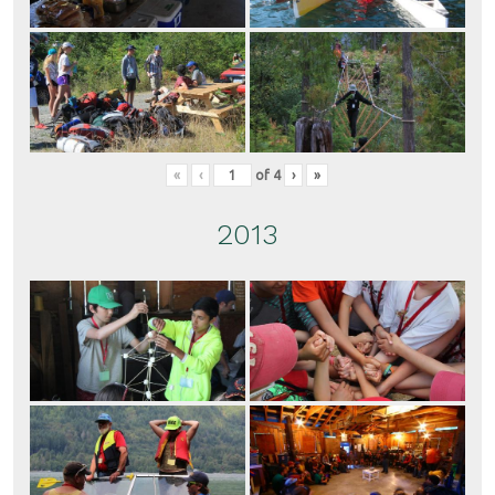
«
‹
of
4
›
»
2013