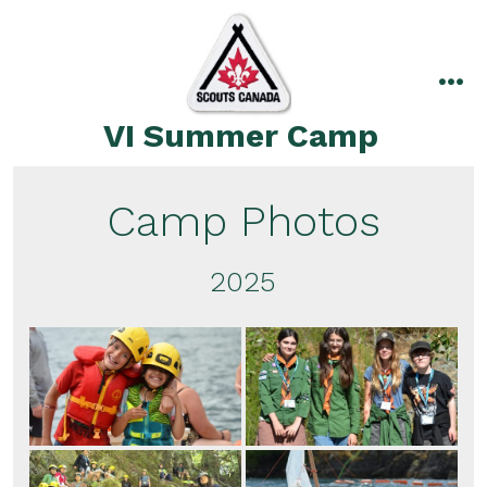
Skip
to
content
me
VI Summer Camp
Camp Photos
2025