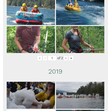
«
‹
of
2
›
»
2019