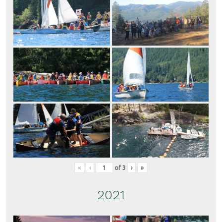
«
‹
of
3
›
»
2021