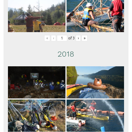
«
‹
of
3
›
»
2018