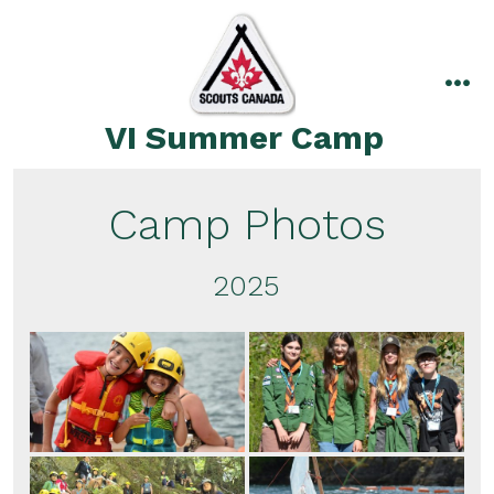
Skip
to
content
me
VI Summer Camp
Camp Photos
2025