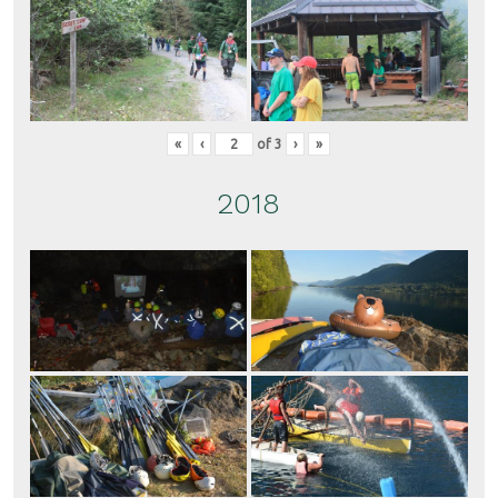
«
‹
of
3
›
»
2018