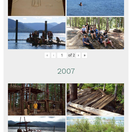
«
‹
of
2
›
»
2007