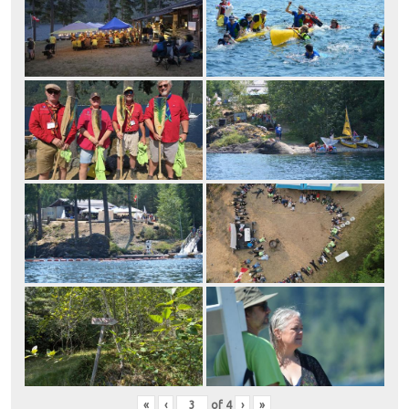
«
‹
of
4
›
»