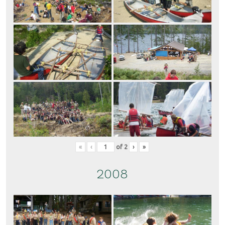
«
‹
of
2
›
»
2008