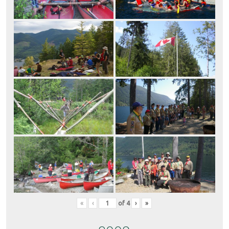
«
‹
of
4
›
»