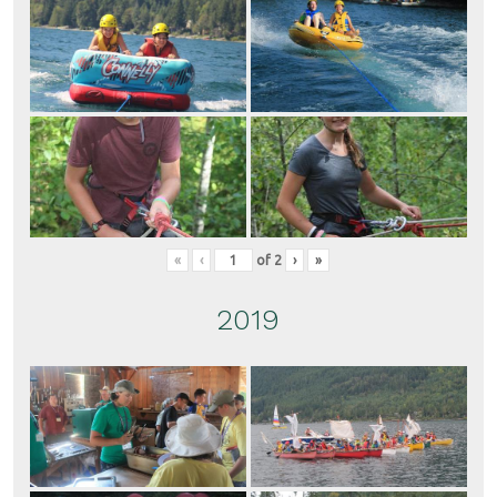
«
‹
of
2
›
»
2019