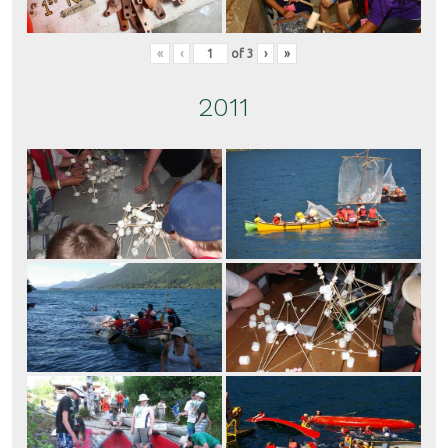
«
‹
of
3
›
»
2011