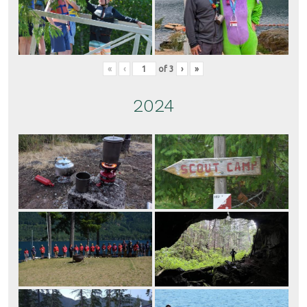
«
‹
of
3
›
»
2024