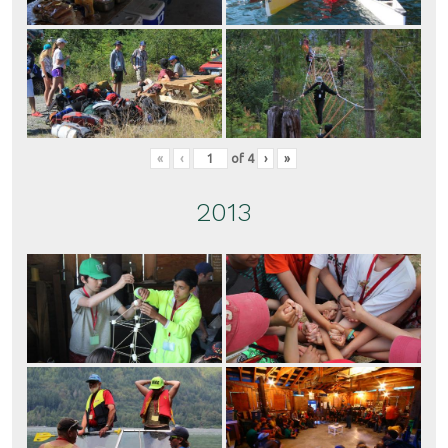
«
‹
of
4
›
»
2013