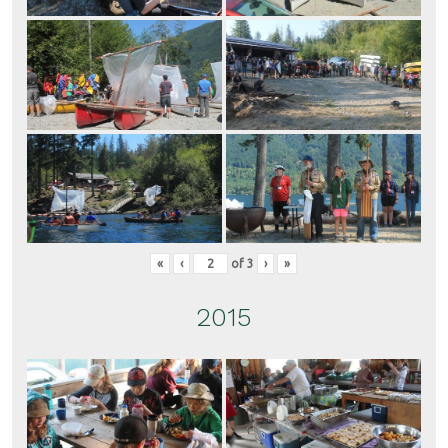
«
‹
of
3
›
»
2015