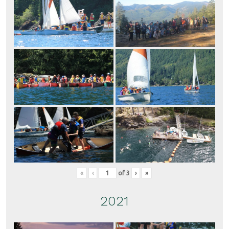
«
‹
of
3
›
»
2021