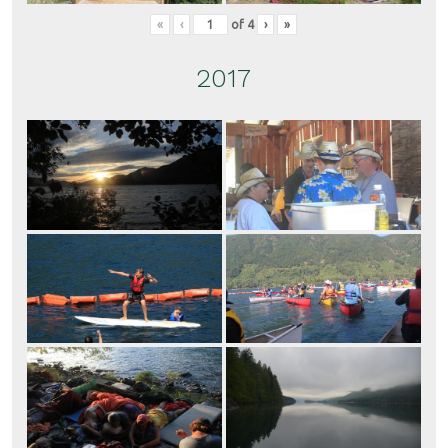
«
‹
of
4
›
»
2017