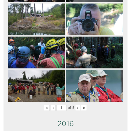
«
‹
of
5
›
»
2016