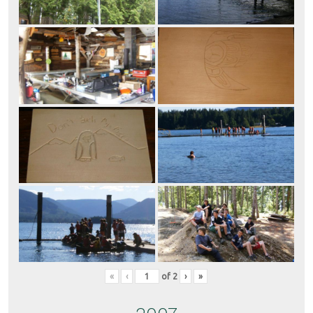
«
‹
of
2
›
»