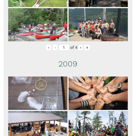
«
‹
of
4
›
»
2009