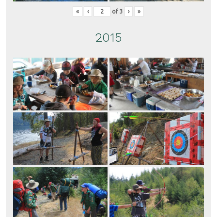
«
‹
of
3
›
»
2015