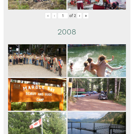
«
‹
of
2
›
»
2008