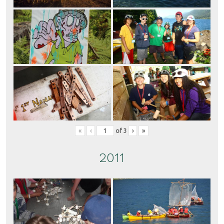
«
‹
of
3
›
»
2011