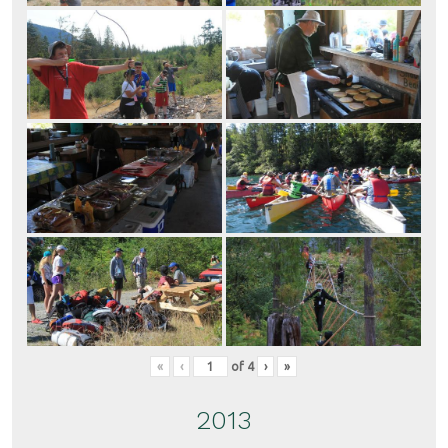
«
‹
of
4
›
»
2013