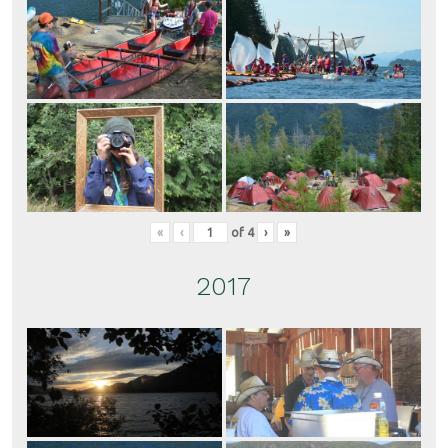
«
‹
of
4
›
»
2017