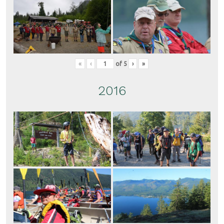
«
‹
of
5
›
»
2016