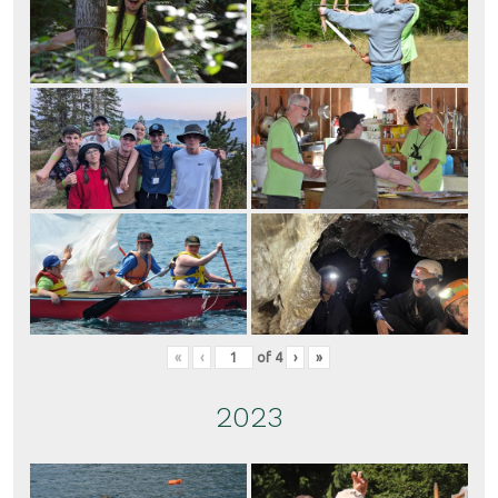
«
‹
of
4
›
»
2023