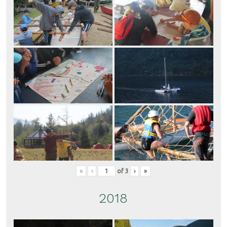
«
‹
of
3
›
»
2018