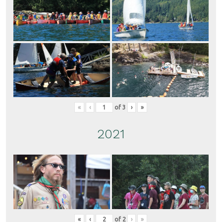
«
‹
of
3
›
»
2021
«
‹
of
2
›
»