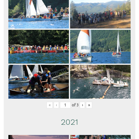
«
‹
of
3
›
»
2021