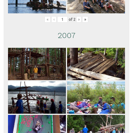
«
‹
of
2
›
»
2007