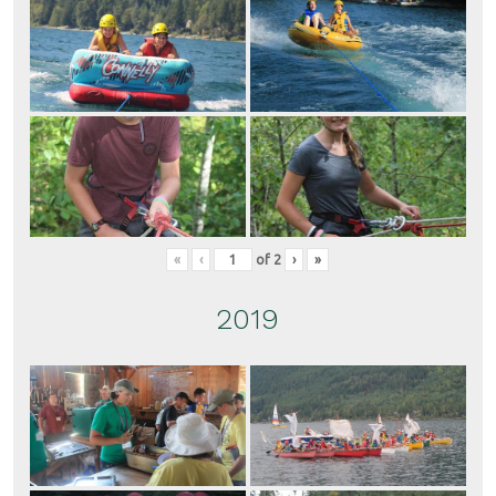
«
‹
of
2
›
»
2019