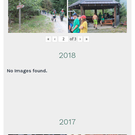
«
‹
of
3
›
»
2018
No Images found.
2017