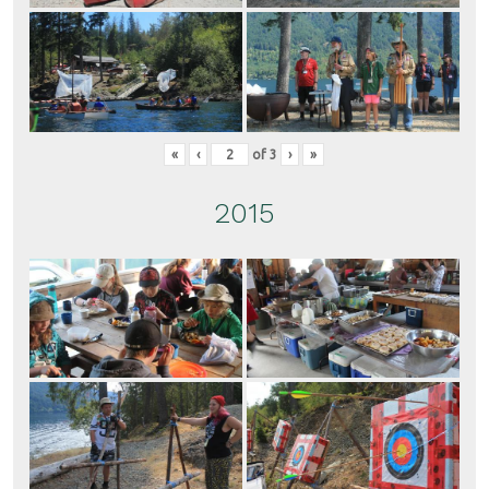
«
‹
of
3
›
»
2015