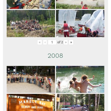
«
‹
of
2
›
»
2008