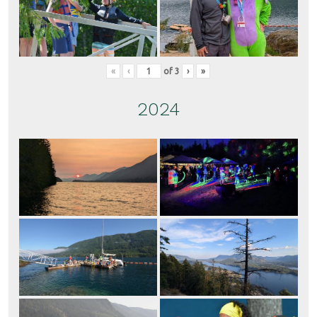
«
‹
of
3
›
»
2024