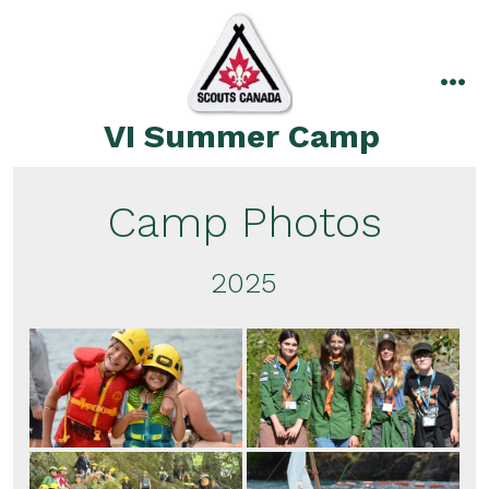
Skip
to
content
me
VI Summer Camp
Camp Photos
2025