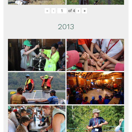
«
‹
of
4
›
»
2013