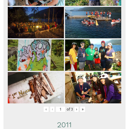
«
‹
of
3
›
»
2011