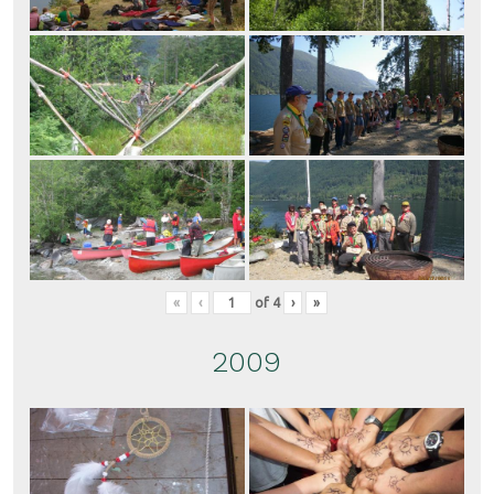
«
‹
of
4
›
»
2009