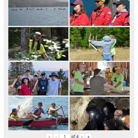
«
‹
of
4
›
»