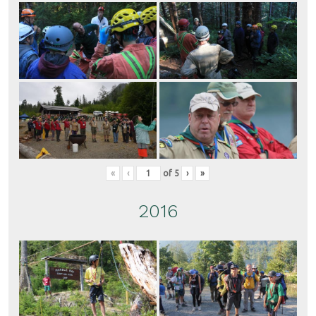
«
‹
of
5
›
»
2016