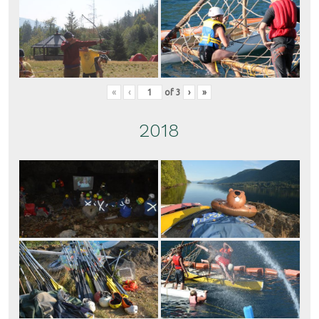
«
‹
of
3
›
»
2018