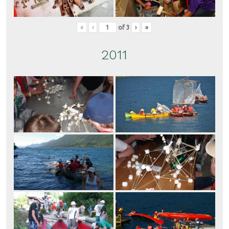
«
‹
of
3
›
»
2011