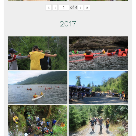
«
‹
of
4
›
»
2017