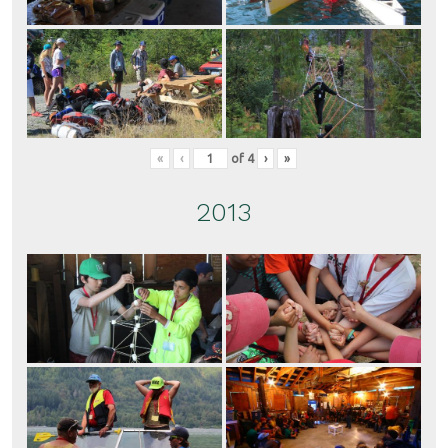
«
‹
of
4
›
»
2013