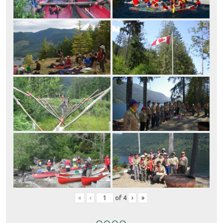
«
‹
of
4
›
»