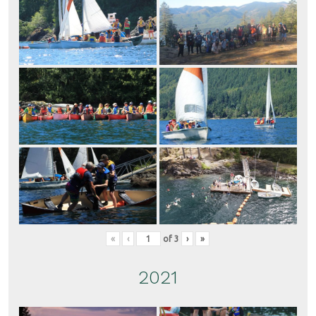
«
‹
of
3
›
»
2021