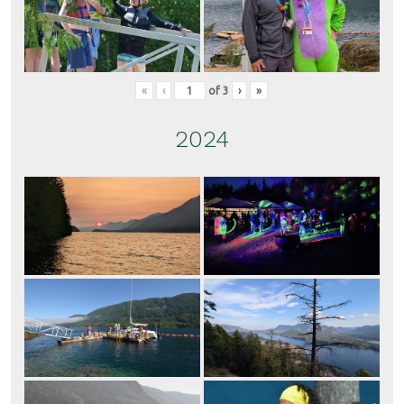
«
‹
of
3
›
»
2024