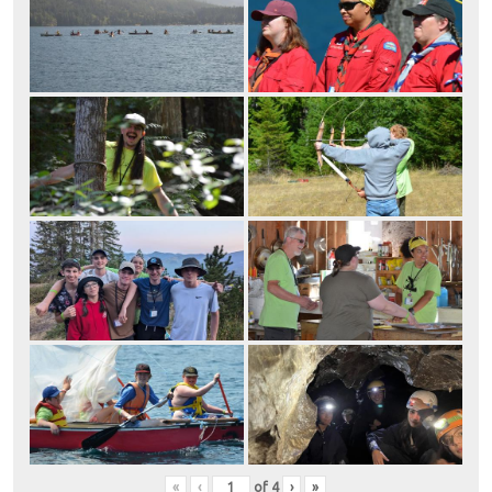
«
‹
of
4
›
»