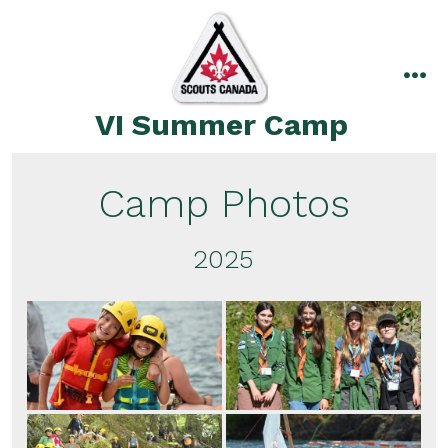
Skip
to
content
me
VI Summer Camp
Camp Photos
2025