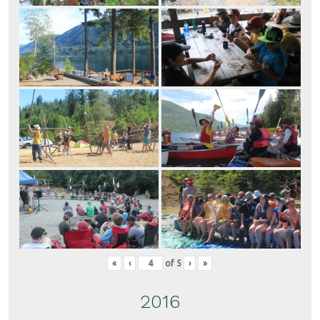
«
‹
of
5
›
»
2016