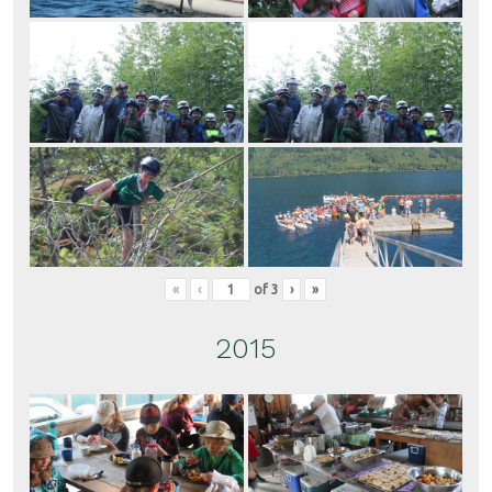
«
‹
of
3
›
»
2015