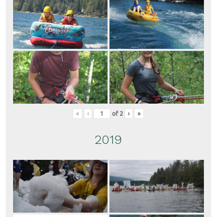
«
‹
of
2
›
»
2019