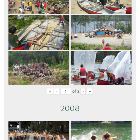
«
‹
of
2
›
»
2008