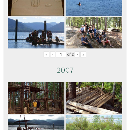
«
‹
of
2
›
»
2007