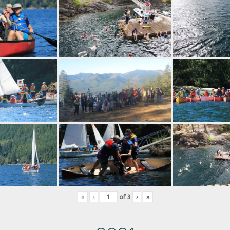
«
‹
of
3
›
»