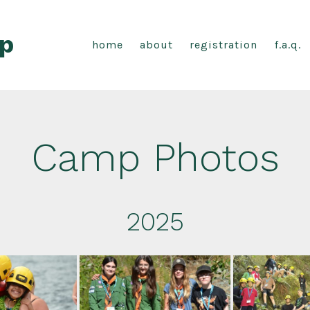
p
home
about
registration
f.a.q.
Camp Photos
2025