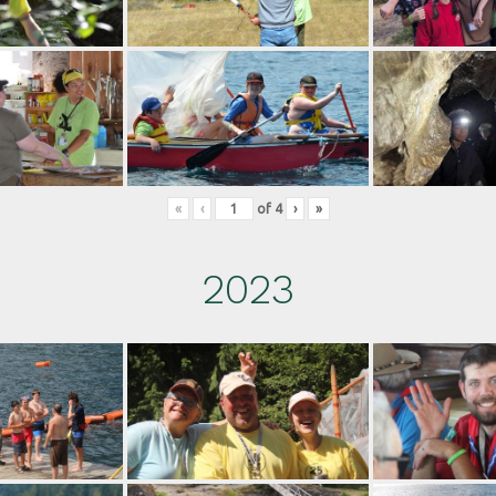
«
‹
of
4
›
»
2023