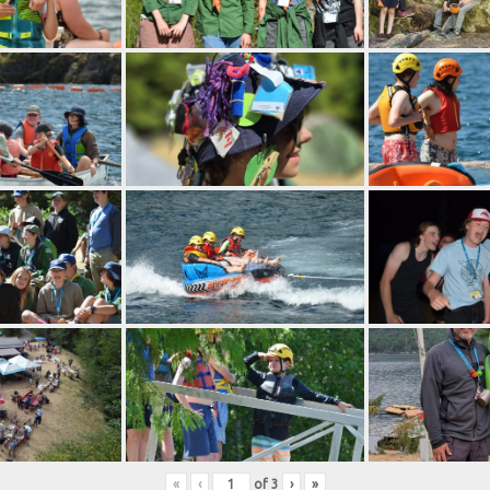
«
‹
of
3
›
»