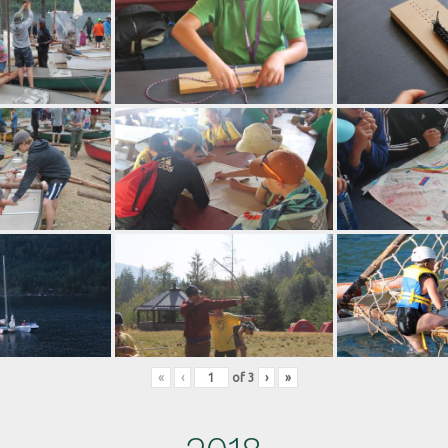
«
‹
of
3
›
»